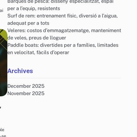
Barques de pesca: disseny especialitzat, espai
per a l’equip, resistents
ai
Surf de rem: entrenament físic, diversió a l’aigua,
adequat per a tots
Veleres: costos d’emmagatzematge, manteniment
de veles, preus de lloguer
Paddle boats: divertides per a famílies, limitades
en velocitat, fàcils d’operar
Archives
December 2025
November 2025
,
ble
r-se