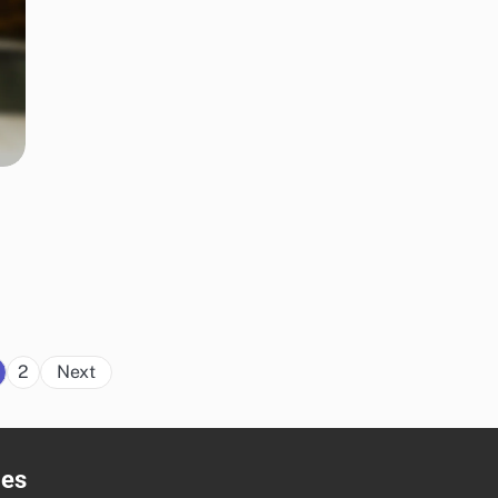
,
Posts
2
Next
pagination
ies