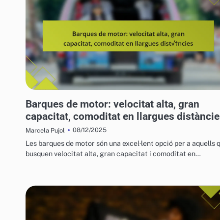
VEHICLES AQUÀTICS PER A L'OCI
Barques de motor: velocitat alta, gran
capacitat, comoditat en llargues distànci
08/12/2025
Marcela Pujol
Les barques de motor són una excel·lent opció per a aquells 
busquen velocitat alta, gran capacitat i comoditat en…