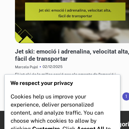
VEHICLES AQUÀTICS PER A L'OCI
Jet ski: emoció i adrenalina, velocitat alta
fàcil de transportar
02/12/2025
Marcela Pujol
El jet ski és la millor opció per als amants de l’emoció i
l’adrenalina, combinant potència i velocitat en una…
We respect your privacy
Cookies help us improve your
1
experience, deliver personalized
content, and analyze traffic. You can
choose which cookies to allow by
Legal
Categor
clicking
Customize
. Click
Accept All
to