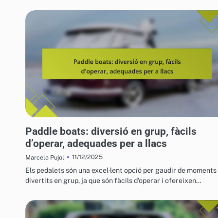
VEHICLES AQUÀTICS PER A L'OCI
Paddle boats: diversió en grup, fàcils
d’operar, adequades per a llacs
11/12/2025
Marcela Pujol
Els pedalets són una excel·lent opció per gaudir de moments
divertits en grup, ja que són fàcils d’operar i ofereixen…