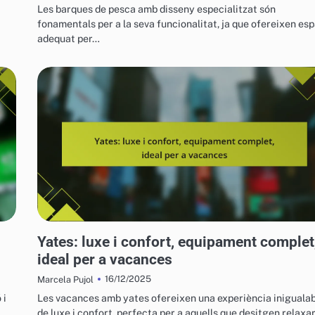
Les barques de pesca amb disseny especialitzat són
fonamentals per a la seva funcionalitat, ja que ofereixen esp
adequat per…
VEHICLES AQUÀTICS PER A L'OCI
Yates: luxe i confort, equipament complet
ideal per a vacances
16/12/2025
Marcela Pujol
 i
Les vacances amb yates ofereixen una experiència iniguala
de luxe i confort, perfecta per a aquells que desitgen relaxa