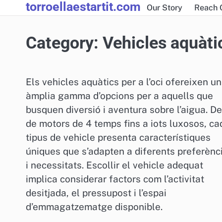
torroellaestartit.com
Skip
Our Story
Reach 
to
content
Category:
Vehicles aquàtic
Els vehicles aquàtics per a l’oci ofereixen u
àmplia gamma d’opcions per a aquells que
busquen diversió i aventura sobre l’aigua. D
de motors de 4 temps fins a iots luxosos, ca
tipus de vehicle presenta característiques
úniques que s’adapten a diferents preferènc
i necessitats. Escollir el vehicle adequat
implica considerar factors com l’activitat
desitjada, el pressupost i l’espai
d’emmagatzematge disponible.