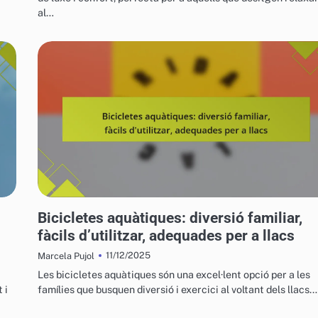
al…
VEHICLES AQUÀTICS PER A L'OCI
Bicicletes aquàtiques: diversió familiar,
fàcils d’utilitzar, adequades per a llacs
11/12/2025
Marcela Pujol
Les bicicletes aquàtiques són una excel·lent opció per a les
 i
famílies que busquen diversió i exercici al voltant dels llacs.