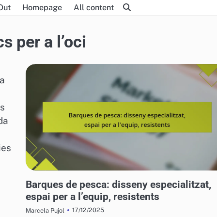
Out
Homepage
All content
s per a l’oci
na
es
da
ies
VEHICLES AQUÀTICS PER A L'OCI
Barques de pesca: disseny especialitzat,
espai per a l’equip, resistents
17/12/2025
Marcela Pujol