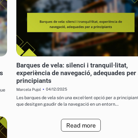
VEHICLES AQUÀTICS PER A L'OCI
Barques de vela: silenci i tranquil·litat,
es
experiència de navegació, adequades per
principiants
04/12/2025
que
Marcela Pujol
Les barques de vela són una excel·lent opció per a principian
que desitgen gaudir de la navegació en un entorn…
Read more