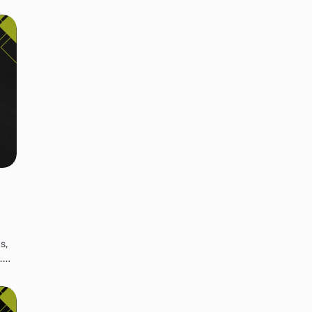
s,
r.…