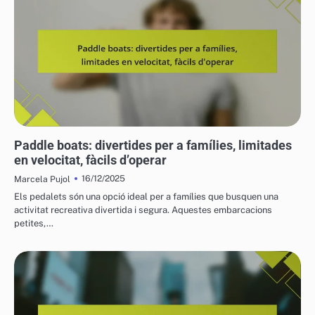
EXPERIÈNCIES AMB VEHICLES AQUÀTICS
Paddle boats: divertides per a famílies, limitades
en velocitat, fàcils d’operar
16/12/2025
Marcela Pujol
Els pedalets són una opció ideal per a famílies que busquen una
activitat recreativa divertida i segura. Aquestes embarcacions
petites,…