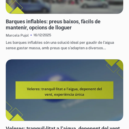
COSTOS I LOGÍSTICA DELS VEHICLES AQUÀTICS
Barques inflables: preus baixos, fàcils de
mantenir, opcions de lloguer
16/12/2025
Marcela Pujol
Les barques inflables són una solució ideal per gaudir de l’aigua
sense gastar massa, amb preus que s’adapten a diversos…
EXPERIÈNCIES AMB VEHICLES AQUÀTICS
Veleres: tranquil·litat a l’aigua, depenent del vent,