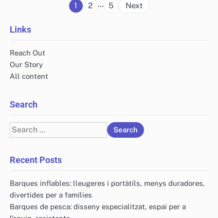
Posts
…
1
2
5
Next
pagination
Links
Reach Out
Our Story
All content
Search
Search
for:
Recent Posts
Barques inflables: lleugeres i portàtils, menys duradores,
divertides per a famílies
Barques de pesca: disseny especialitzat, espai per a