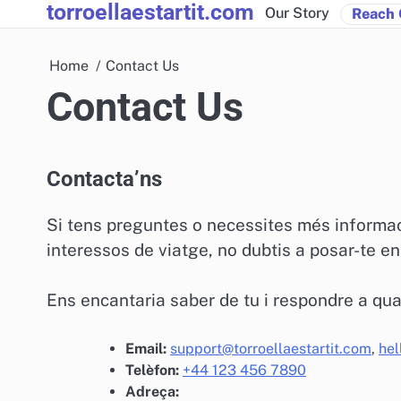
torroellaestartit.com
Skip
Our Story
Reach 
to
content
Home
Contact Us
Contact Us
Contacta’ns
Si tens preguntes o necessites més informaci
interessos de viatge, no dubtis a posar-te e
Ens encantaria saber de tu i respondre a qua
Email:
support@torroellaestartit.com
,
hel
Telèfon:
+44 123 456 7890
Adreça: