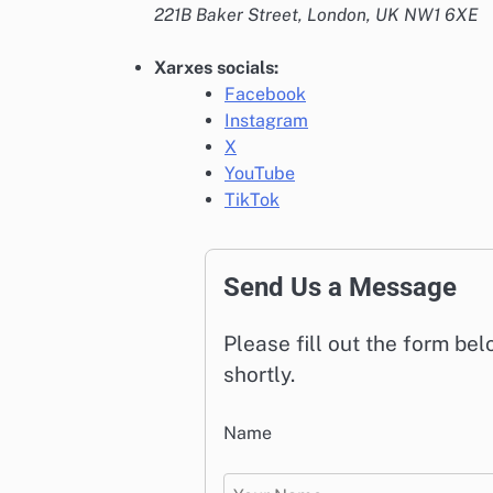
221B Baker Street, London, UK NW1 6XE
Xarxes socials:
Facebook
Instagram
X
YouTube
TikTok
Send Us a Message
Please fill out the form be
shortly.
Name