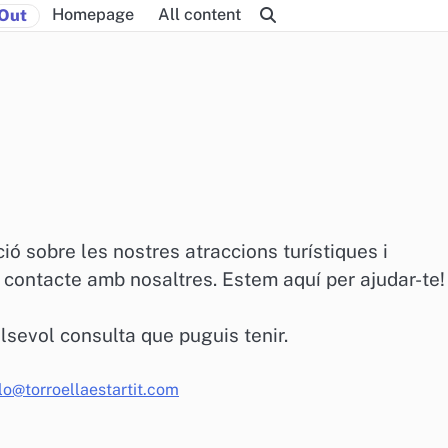
Homepage
All content
Out
ó sobre les nostres atraccions turístiques i
n contacte amb nosaltres. Estem aquí per ajudar-te!
lsevol consulta que puguis tenir.
lo@torroellaestartit.com